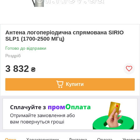
Антена логоперіодична спрямована SIRIO
SLP1 (1700-2500 МГц)
Готово до відправки
Роздріб
3 832
₴
Купити
Опис
Характеристики
Доставка
Оплата
Умови п