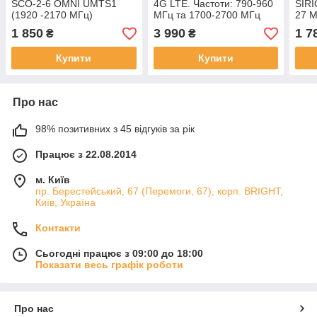
SCO-2-6 OMNI UMTS1
4G LTE. Частоти: 790-960
SIRI
(1920 -2170 МГц)
МГц та 1700-2700 МГц
27 М
Тип: 3×1/2 λ colinear
дале
1 850
3 990
1 7
₴
₴
Купити
Купити
Про нас
98% позитивних з 45 відгуків за рік
Працює з 22.08.2014
м. Київ
пр. Берестейський, 67 (Перемоги, 67), корп. ВRIGHT,
Київ, Україна
Контакти
Сьогодні працює з 09:00 до 18:00
Показати весь графік роботи
Про нас