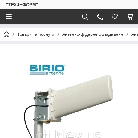
"ТЕХ-ІНФОРМ"
Товари та послуги
Антенно-фідерне обладнання
Ан