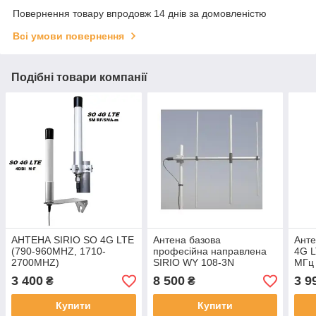
Повернення товару впродовж 14 днів за домовленістю
Всі умови повернення
Подібні товари компанії
АНТЕНА SIRIO SO 4G LTE
Антена базова
Анте
(790-960MHZ, 1710-
професійна направлена
4G L
2700MHZ)
SIRIO WY 108-3N
МГц 
авіаційного діапазону
3 400
8 500
3 9
₴
₴
частот Wide-band Yagi
108-137 МГц
Купити
Купити