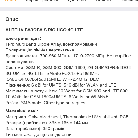
Опис
АНТЕНА БАЗОВА SIRIO HGO 4G LTE
Електричні дані:
Тип: Multi Band Dipole Array, всеспрямований
Поляризація: лінійна вертикальна
Діапазон частот: 790-960 МГц та 1710-2700 МГц. Не потрібне
налаштування
Системи: GSM-R, GSM-900, GSM-1800, 2G-GSM/GPRS/EDGE,
3G-UMTS, 4G-LTE, ISM/SIGFOX/LoRa 868MHz,
ISM/SIGFOX/LoRa 915MHz, WiFi-2.4GHz, DECT
Підсилення: 6 dBi for UMTS, 5÷6 dBi for WLAN and LTE
Максимальна потужність: 20 Watts for GSM 900 and LTE 800,
10 Watts for GSM 1800&UMTS, 6 Watts for WLAN<E
Роз'єм: SMA-male, Other type on request
Механічні дані:
Mатериал: Galvanized steel, Thermoplastic UV stabilized, PCB
Розміри (приблизно): 335 x 166 x 144 мм
Вага (приблизно): 350 грамів
Тип монтажа: до щогли, до стіни