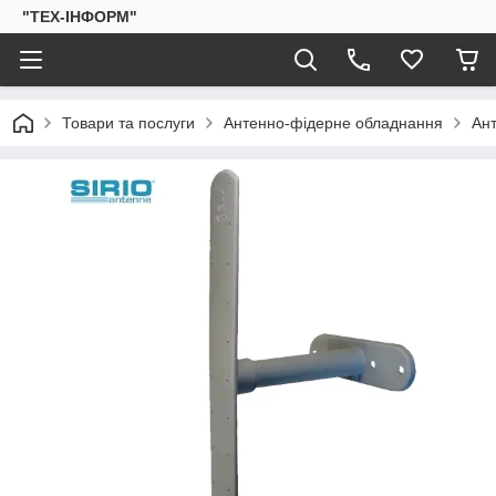
"ТЕХ-ІНФОРМ"
Товари та послуги
Антенно-фідерне обладнання
Ант