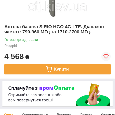
Антена базова SIRIO HGO 4G LTE. Діапазон
частот: 790-960 МГц та 1710-2700 МГц.
Готово до відправки
Роздріб
4 568
₴
Купити
Опис
Характеристики
Доставка
Оплата
Умови п