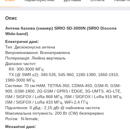
Опис
Антена базова (сканер) SIRIO SD-3000N (SIRIO Discone
Wide-band)
Електричні дані:
Тип: Дискоконусна антена
Випромінювання: Всенаправлена
Поляризація: Лінійна вертикаль
Діапазон частот:
RX: 300-3000 МГц
TX (@ SWR ≤2): 340-535, 545-960, 1180-1380, 1660-1910,
1980-3000 МГц
Системи: 70 см-HAM, TETRA-350, CDMA-450, GSM-R, GSM-
900, GSM-1800, 2G-GSM / GPRS / EDGE, 3G-UMTS, 4G-LTE,
ISM / SIGFOX / LoRa 868 МГц, ISM / SIGFOX / LoRa 915 МГц,
ISM / SIGFOX / LoRa 433 МГц, WiFi-2,4 ГГц
Підсилення: 0 дБд - 2,15 дБі @ найнижча частота
Максимальна потужність: 200 Вт (CW) безперервно
Роз'єм: N-female;
Механічні дані: