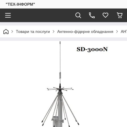
"ТЕХ-ІНФОРМ"
Товари та послуги
Антенно-фідерне обладнання
АН