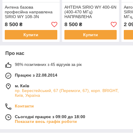
Антена базова
АНТЕНА SIRIO WY 400-6N
Авто
професійна направлена
(400-470 МГц)
SIRI
SIRIO WY 108-3N
НАПРАВЛЕНА
МГц,
авіаційного діапазону
8 500
8 500
2 0
₴
₴
частот Wide-band Yagi
108-137 МГц
Купити
Купити
Про нас
98% позитивних з 45 відгуків за рік
Працює з 22.08.2014
м. Київ
пр. Берестейський, 67 (Перемоги, 67), корп. ВRIGHT,
Київ, Україна
Контакти
Сьогодні працює з 09:00 до 18:00
Показати весь графік роботи