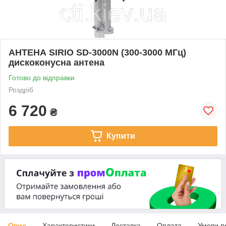
АНТЕНА SIRIO SD-3000N (300-3000 МГц)
дискоконусна антена
Готово до відправки
Роздріб
6 720
₴
Купити
Опис
Характеристики
Доставка
Оплата
Умови п