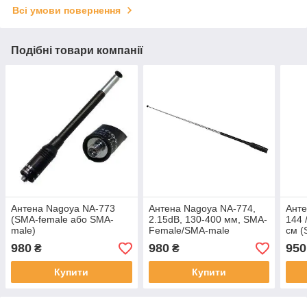
Всі умови повернення
Подібні товари компанії
Антена Nagoya NA-773
Антена Nagoya NA-774,
Анте
(SMA-female або SMA-
2.15dB, 130-400 мм, SMA-
144 
male)
Female/SMA-male
см (
male
980
980
950
₴
₴
Купити
Купити