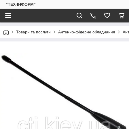
"ТЕХ-ІНФОРМ"
Товари та послуги
Антенно-фідерне обладнання
Ан