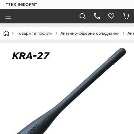
"ТЕХ-ІНФОРМ"
Товари та послуги
Антенно-фідерне обладнання
Ан