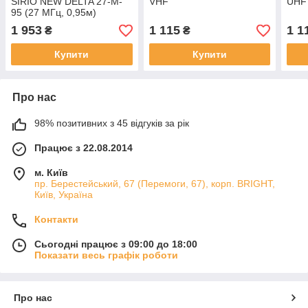
SIRIO NEW DELTA 27-M-
VHF
UHF
95 (27 МГц, 0,95м)
Logarithmic
1 953
1 115
1 1
₴
₴
Купити
Купити
Про нас
98% позитивних з 45 відгуків за рік
Працює з 22.08.2014
м. Київ
пр. Берестейський, 67 (Перемоги, 67), корп. ВRIGHT,
Київ, Україна
Контакти
Сьогодні працює з 09:00 до 18:00
Показати весь графік роботи
Про нас