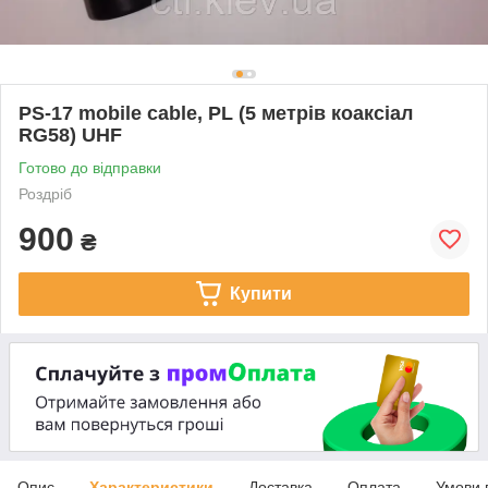
PS-17 mobile cable, PL (5 метрів коаксіал
RG58) UHF
Готово до відправки
Роздріб
900
₴
Купити
Опис
Характеристики
Доставка
Оплата
Умови 