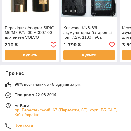
Перехідник Adaptor SIRIO
Kenwood KNB-63L
Ken
M6/M7 P/N: 30.AD007.00
акумуляторна батарея Li-
акум
для антен VOLVO
Ion, 7.2V, 1130 mAh.
для 
Li-Io
210
1 790
3 5
₴
₴
Купити
Купити
Про нас
98% позитивних з 45 відгуків за рік
Працює з 22.08.2014
м. Київ
пр. Берестейський, 67 (Перемоги, 67), корп. ВRIGHT,
Київ, Україна
Контакти