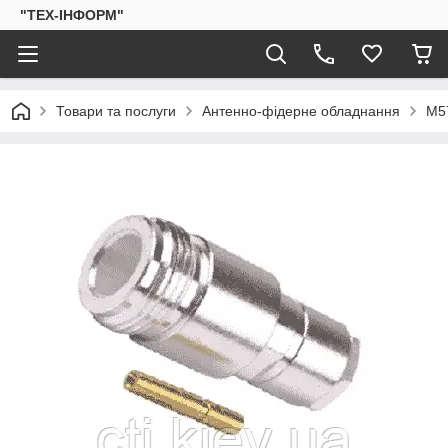
"ТЕХ-ІНФОРМ"
Товари та послуги
Антенно-фідерне обладнання
M5