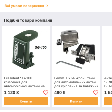
Всі умови повернення
Подібні товари компанії
President SG-100
Lemm TS 64 -кронштейн
Анте
кріплення для
для автомобільних антен
SIRI
автомобільної антени на
для кріплення за багажник
BLA
водостік
автомобіля
27 М
1 120
490
1 5
₴
₴
дале
Купити
Купити