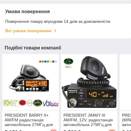
Умови повернення
Повернення товару впродовж 14 днів за домовленістю
Всі умови повернення
Подібні товари компанії
PRESIDENT BARRY II+
PRESIDENT JIMMY III
PRES
AM/FM радіостанція
AM/FM, 12V, радіостанція
(MIN
автомобільна 27МГц для
автомобільна 27МГц для
авто
далекобійників
далекобійників