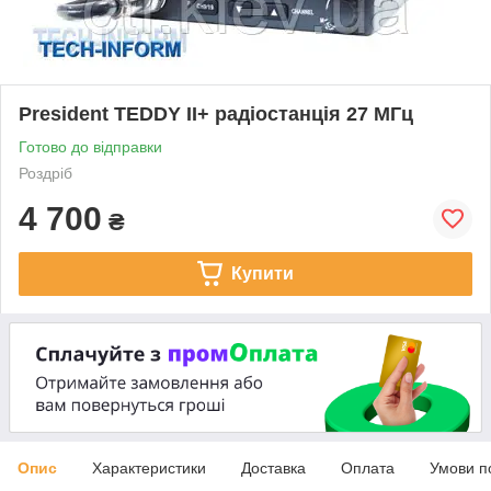
President TEDDY II+ радіостанція 27 МГц
Готово до відправки
Роздріб
4 700
₴
Купити
Опис
Характеристики
Доставка
Оплата
Умови п