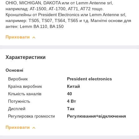
OHIO, MICHIGAN, DAKOTA или от Lemm Antenne srl,
наприклад: AT-1500, АТ-1700, AT71, AT72 тощо.
Кронштейны от President Electronics или Lemm Antenne srl,
например: TS05, TS07, TS64, TS65 и т.д. Магнітні основи для
антен: Lemm BA 110, BA 150
Приховати
Характеристики
Основні
Виробник
President electronics
Країна виробник
Китай
Кількість каналів
40
Потужність
4 Вт
Дисплей
Так
Регулировка громкости
Регулювання+відключення
Приховати