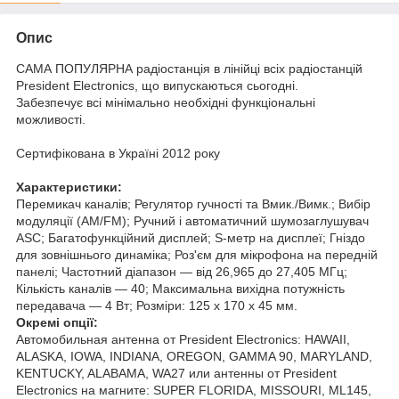
Опис
САМА ПОПУЛЯРНА радіостанція в лінійці всіх радіостанцій
President Electronics, що випускаються сьогодні.
Забезпечує всі мінімально необхідні функціональні
можливості.
Сертифікована в Україні 2012 року
Характеристики:
Перемикач каналів; Регулятор гучності та Вмик./Вимк.; Вибір
модуляції (AM/FM); Ручний і автоматичний шумозаглушувач
ASC; Багатофункційний дисплей; S-метр на дисплеї; Гніздо
для зовнішнього динаміка; Роз'єм для мікрофона на передній
панелі; Частотний діапазон — від 26,965 до 27,405 МГц;
Кількість каналів — 40; Максимальна вихідна потужність
передавача — 4 Вт; Розміри: 125 х 170 х 45 мм.
Окремі опції:
Автомобильная антенна от President Electronics: HAWAII,
ALASKA, IOWA, INDIANA, OREGON, GAMMA 90, MARYLAND,
KENTUCKY, ALABAMA, WA27 или антенны от President
Electronics на магните: SUPER FLORIDA, MISSOURI, ML145,