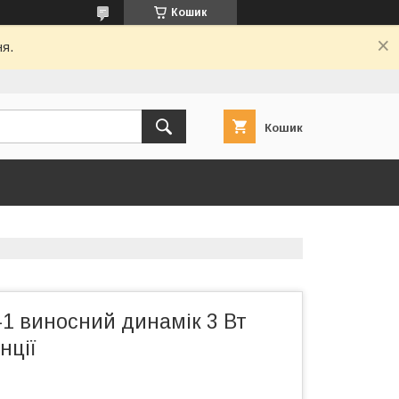
Кошик
ня.
Кошик
-1 виносний динамік 3 Вт
нції