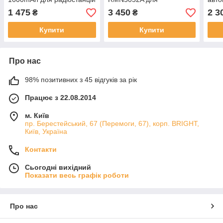
Icom IC F11 / IC F21
автомобільної радіостанції
Kenw
1 475
3 450
2 3
₴
₴
Motorola DM4400 /
DM4600 / DM4601
Купити
Купити
Про нас
98% позитивних з 45 відгуків за рік
Працює з 22.08.2014
м. Київ
пр. Берестейський, 67 (Перемоги, 67), корп. ВRIGHT,
Київ, Україна
Контакти
Сьогодні вихідний
Показати весь графік роботи
Про нас