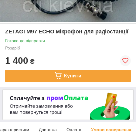
ZETAGI M97 ECHO мікрофон для радіостанції
Готово до відправки
Роздріб
1 400
₴
Купити
арактеристики
Доставка
Оплата
Умови повернення