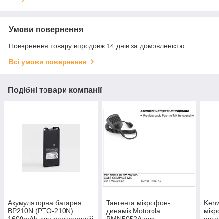
Умови повернення
Повернення товару впродовж 14 днів за домовленістю
Всі умови повернення
Подібні товари компанії
Акумуляторна батарея
Тангента мікрофон-
Ken
BP210N (PTO-210N)
динамік Motorola
мікр
1600mAh для радіостанцій
RMN5052A для
авто