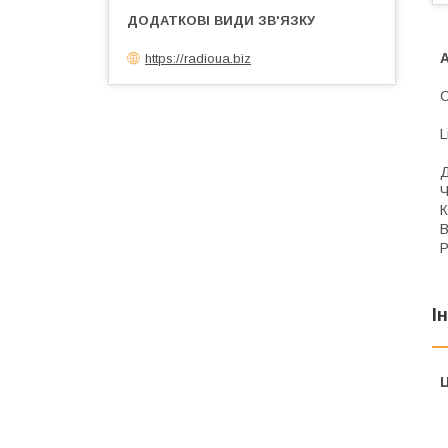
https://radioua.biz
С
L
Д
Ч
К
В
Р
І
Ц