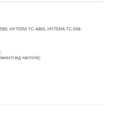
C-580, HYTERA TC-446S, HYTERA TC-508.
;
ежності від частоти);