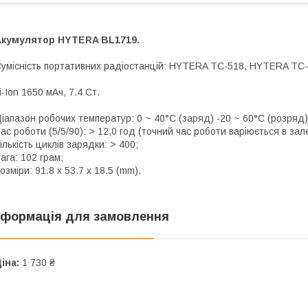
Акумулятор HYTERA BL1719.
умісність портативних радіостанцій: HYTERA TC-518, HYTERA T
i-Ion 1650 мАч, 7.4 Ст.
іапазон робочих температур: 0 ~ 40°C (заряд) -20 ~ 60°C (розряд)
ас роботи (5/5/90): > 12,0 год (точний час роботи варіюється в зал
ількість циклів зарядки: > 400;
ага: 102 грам;
озміри: 91.8 x 53.7 x 18.5 (mm).
нформація для замовлення
іна:
1 730 ₴