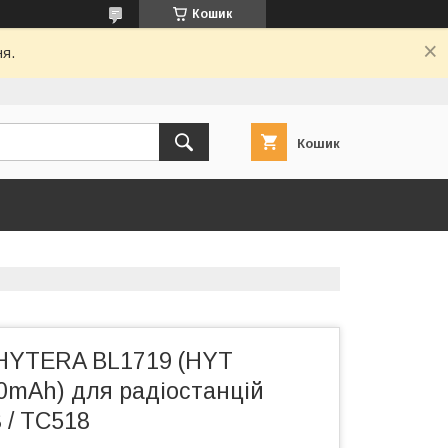
Кошик
ня.
Кошик
HYTERA BL1719 (HYT
0mAh) для радіостанцій
 / TC518