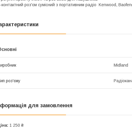
-контактний роз'єм сумісний з портативним радіо Kenwood, Baofen
арактеристики
Основні
иробник
Midland
ип роз'єму
Радіокан
нформація для замовлення
іна:
1 250 ₴