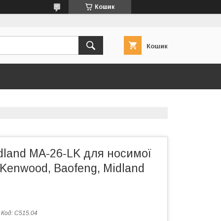
Кошик
Кошик
dland MA-26-LK для носимої
 Kenwood, Baofeng, Midland
Код:
C515.04