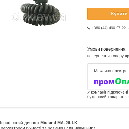
Купити
+380 (44) 490-97-22
повернення товару п
У компанії підключені
будь-який товар не п
ікрофонний динамік
Midland MA-26-LK
 регулятором гучності та роз'ємом для навушників