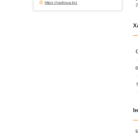
https://radioua.biz
2
Х
В
Т
І
Ц