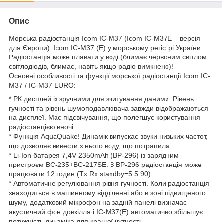
Опис
Морська радіостанція Icom IC-M37 (Icom IC-M37E – версія
для Європи). Icom IC-M37 (E) у морському регістрі України.
Радіостанція може плавати у воді (блимає червоним світлом
світлодіодів, блимає, навіть якщо радіо вимкнено)!
Основні особливості та функції морської радіостанції Icom IC-
M37 / IC-M37 EURO:
* РК дисплей із зручними для зчитування даними. Рівень
гучності та рівень шумоподавлювача завжди відображаються
на дисплеї. Має підсвічування, що полегшує користування
радіостанцією вночі.
* Функція AquaQuake! Динамік випускає звуки низьких частот,
що дозволяє вивести з нього воду, що потрапила.
* Li-Ion батарея 7,4V 2350mAh (BP-296) із зарядним
пристроєм ВС-235+BC-217SE. З BP-296 радіостанція може
працювати 12 годин (Tx:Rx:standby=5:5:90).
* Автоматичне регулювання рівня гучності. Коли радіостанція
знаходиться в машинному відділенні або в зоні підвищеного
шуму, додатковий мікрофон на задній панелі визначає
акустичний фон довкілля і IC-M37(E) автоматично збільшує
потужність динаміка для кращої чутності.