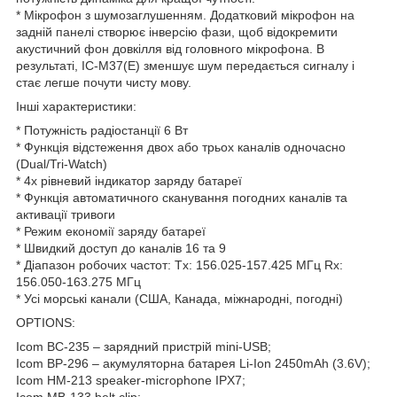
* Мікрофон з шумозаглушенням. Додатковий мікрофон на
задній панелі створює інверсію фази, щоб відокремити
акустичний фон довкілля від головного мікрофона. В
результаті, IC-M37(E) зменшує шум передається сигналу і
стає легше почути чисту мову.
Інші характеристики:
* Потужність радіостанції 6 Вт
* Функція відстеження двох або трьох каналів одночасно
(Dual/Tri-Watch)
* 4х рівневий індикатор заряду батареї
* Функція автоматичного сканування погодних каналів та
активації тривоги
* Режим економії заряду батареї
* Швидкий доступ до каналів 16 та 9
* Діапазон робочих частот: Tx: 156.025-157.425 МГц Rx:
156.050-163.275 МГц
* Усі морські канали (США, Канада, міжнародні, погодні)
OPTIONS:
Icom BC-235 – зарядний пристрій mini-USB;
Icom BP-296 – акумуляторна батарея Li-Ion 2450mAh (3.6V);
Icom HM-213 speaker-microphone IPX7;