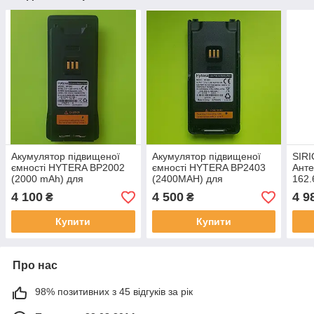
Акумулятор підвищеної
Акумулятор підвищеної
SIRI
ємності HYTERA BP2002
ємності HYTERA BP2403
Анте
(2000 mAh) для
(2400MAH) для
162.
радіостанцій HYTERA
радіостанцій HYTERA
Mari
4 100
4 500
4 9
₴
₴
HP605, HYTERA HP685
HP705, HYTERA HP765
Купити
Купити
Про нас
98% позитивних з 45 відгуків за рік