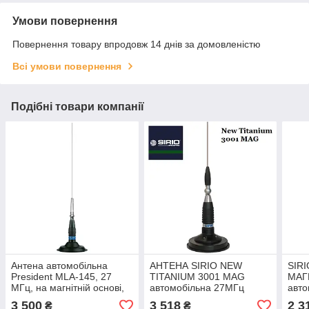
Умови повернення
Повернення товару впродовж 14 днів за домовленістю
Всі умови повернення
Подібні товари компанії
Антена автомобільна
АНТЕНА SIRIO NEW
SIR
President MLA-145, 27
TITANIUM 3001 MAG
МАГ
МГц, на магнітній основі,
автомобільна 27МГц
авто
1,5 м
(1485 мм, магніт діаметр
ø16
3 500
3 518
2 3
₴
₴