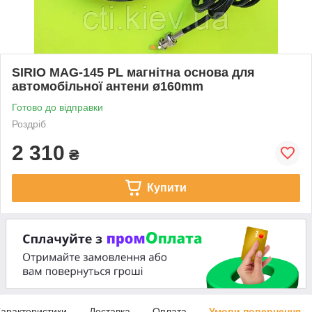
SIRIO MAG-145 PL магнітна основа для
автомобільної антени ø160mm
Готово до відправки
Роздріб
2 310
₴
Купити
арактеристики
Доставка
Оплата
Умови повернення