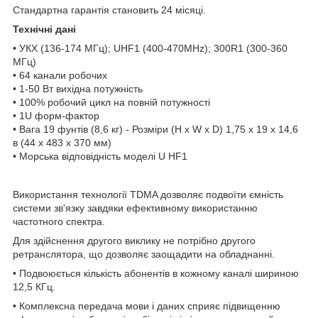
Стандартна гарантія становить 24 місяці.
Технічні дані
• УКХ (136-174 МГц); UHF1 (400-470MHz); 300R1 (300-360
МГц)
• 64 канали робочих
• 1-50 Вт вихідна потужність
• 100% робочий цикл на повній потужності
• 1U форм-фактор
• Вага 19 фунтів (8,6 кг) - Розміри (H x W x D) 1,75 x 19 x 14,6
в (44 х 483 х 370 мм)
• Морська відповідність моделі U HF1
Використання технології TDMA дозволяє подвоїти ємність
системи зв'язку завдяки ефективному використанню
частотного спектра.
Для здійснення другого виклику не потрібно другого
ретранслятора, що дозволяє заощадити на обладнанні.
• Подвоюється кількість абонентів в кожному каналі шириною
12,5 КГц.
• Комплексна передача мови і даних сприяє підвищенню