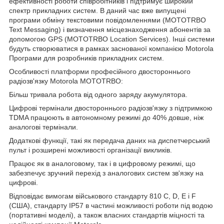
ефективності роботи співробітників і підтримує широкий
спектр прикладних систем. В даний час вже випущені
програми обміну текстовими повідомленнями (MOTOTRBO
Text Messaging) і визначення місцезнаходження абонентів за
допомогою GPS (MOTOTRBO Location Services). Інші системи
будуть створюватися в рамках заснованої компанією Motorola
Програми для розробників прикладних систем.
Особливості платформи професійного двостороннього
радіозв'язку Motorola MOTOTRBO:
Більш тривала робота від одного заряду акумулятора.
Цифрові термінали двостороннього радіозв'язку з підтримкою
TDMA працюють в автономному режимі до 40% довше, ніж
аналогові термінали.
Додаткові функції, такі як передача даних на диспетчерський
пульт і розширені можливості організації викликів.
Працює як в аналоговому, так і в цифровому режимі, що
забезпечує зручний перехід з аналогових систем зв'язку на
цифрові.
Відповідає вимогам військового стандарту 810 C, D, E і F
(США), стандарту IP57 в частині можливості роботи під водою
(портативні моделі), а також власних стандартів міцності та