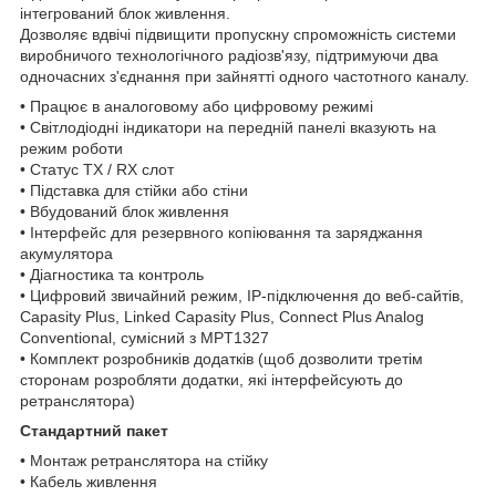
інтегрований блок живлення.
Дозволяє вдвічі підвищити пропускну спроможність системи
виробничого технологічного радіозв'язу, підтримуючи два
одночасних з'єднання при зайнятті одного частотного каналу.
• Працює в аналоговому або цифровому режимі
• Світлодіодні індикатори на передній панелі вказують на
режим роботи
• Статус TX / RX слот
• Підставка для стійки або стіни
• Вбудований блок живлення
• Інтерфейс для резервного копіювання та заряджання
акумулятора
• Діагностика та контроль
• Цифровий звичайний режим, IP-підключення до веб-сайтів,
Capasity Plus, Linked Capasity Plus, Connect Plus Analog
Conventional, сумісний з MPT1327
• Комплект розробників додатків (щоб дозволити третім
сторонам розробляти додатки, які інтерфейсують до
ретранслятора)
Стандартний пакет
• Монтаж ретранслятора на стійку
• Кабель живлення