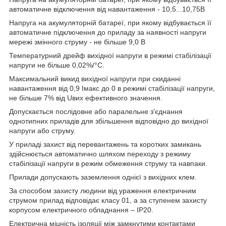
автоматичне відключення від навантаження - 10,5...10,75В
Напруга на акумуляторній батареї, при якому відбувається її
автоматичне підключення до приладу за наявності напруги
мережі змінного струму - не більше 9,0 В
Температурний дрейф вихідної напруги в режимі стабілізації
напруги не більше 0,02%/°С.
Максимальний викид вихідної напруги при скиданні
навантаження від 0,9 Iмакс до 0 в режимі стабілізації напруги,
не більше 7% від Uвих ефективного значення.
Допускається послідовне або паралельне з'єднання
однотипних приладів для збільшення відповідно до вихідної
напруги або струму.
У приладі захист від перевантажень та коротких замикань
здійснюється автоматично шляхом переходу з режиму
стабілізації напруги в режим обмеження струму та навпаки.
Прилади допускають заземлення однієї з вихідних клем.
За способом захисту людини від ураження електричним
струмом прилад відповідає класу 01, а за ступенем захисту
корпусом електричного обладнання – IP20.
Електрична міцність ізоляції між замкнутими контактами