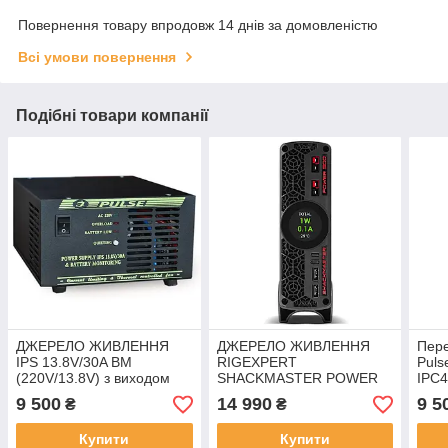
Повернення товару впродовж 14 днів за домовленістю
Всі умови повернення
Подібні товари компанії
ДЖЕРЕЛО ЖИВЛЕННЯ
ДЖЕРЕЛО ЖИВЛЕННЯ
Пере
IPS 13.8V/30A BM
RIGEXPERT
Puls
(220V/13.8V) з виходом
SHACKMASTER POWER
IPC4
резервного живлення
500, 35А, 220В/13.8В
локо
9 500
14 990
9 5
₴
₴
Купити
Купити