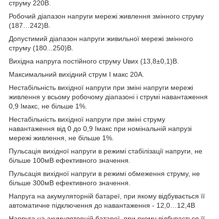
струму 220В.
Робочий діапазон напруги мережі живлення змінного струму
(187…242)В.
Допустимий діапазон напруги живильної мережі змінного
струму (180...250)В.
Вихідна напруга постійного струму Uвих (13,8±0,1)В.
Максимальний вихідний струм I макс 20А.
Нестабільність вихідної напруги при зміні напруги мережі
живлення у всьому робочому діапазоні і струмі навантаження
0,9 Iмакс, не більше 1%.
Нестабільність вихідної напруги при зміні струму
навантаження від 0 до 0,9 Iмакс при номінальній напрузі
мережі живлення, не більше 1%.
Пульсація вихідної напруги в режимі стабілізації напруги, не
більше 100мВ ефективного значення.
Пульсація вихідної напруги в режимі обмеження струму, не
більше 300мВ ефективного значення.
Напруга на акумуляторній батареї, при якому відбувається її
автоматичне підключення до навантаження - 12,0…12,4В
Напруга на акумуляторній батареї, при якому відбувається її