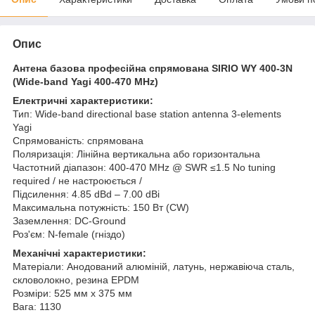
Опис
Антена базова професійна спрямована SIRIO WY 400-3N
(Wide-band Yagi 400-470 MHz)
Електричні характеристики:
Тип: Wide-band directional base station antenna 3-elements
Yagi
Спрямованість: спрямована
Поляризація: Лінійна вертикальна або горизонтальна
Частотний діапазон: 400-470 MHz @ SWR ≤1.5 No tuning
required / не настроюється /
Підсилення: 4.85 dBd – 7.00 dBi
Максимальна потужність: 150 Вт (CW)
Заземлення: DC-Ground
Роз'єм: N-female (гніздо)
Механічні характеристики:
Матеріали: Анодований алюміній, латунь, нержавіюча сталь,
скловолокно, резина EPDM
Розміри: 525 мм х 375 мм
Вага: 1130