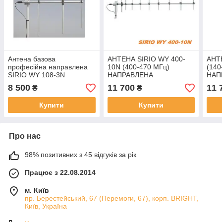
Антена базова
АНТЕНА SIRIO WY 400-
АНТ
професійна направлена
10N (400-470 МГц)
(140
SIRIO WY 108-3N
НАПРАВЛЕНА
НАП
авіаційного діапазону
8 500
11 700
11 
₴
₴
частот Wide-band Yagi
108-137 МГц
Купити
Купити
Про нас
98% позитивних з 45 відгуків за рік
Працює з 22.08.2014
м. Київ
пр. Берестейський, 67 (Перемоги, 67), корп. ВRIGHT,
Київ, Україна