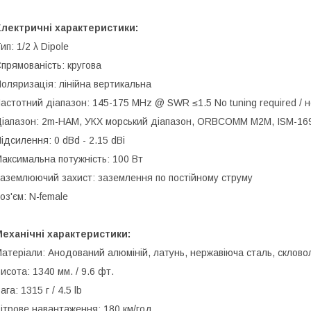
лектричні характеристики:
ип: 1/2 λ Dipole
прямованість: кругова
оляризація: лінійна вертикальна
астотний діапазон: 145-175 MHz @ SWR ≤1.5 No tuning required / н
іапазон: 2m-HAM, УКХ морський діапазон, ORBCOMM M2M, ISM-1
ідсилення: 0 dBd - 2.15 dBi
аксимальна потужність: 100 Вт
аземлюючий захист: заземлення по постійному струму
оз'єм: N-female
еханічні характеристики:
атеріали: Анодований алюміній, латунь, нержавіюча сталь, склов
исота: 1340 мм. / 9.6 фт.
ага: 1315 г / 4.5 lb
ітрове навантаження: 180 км/год