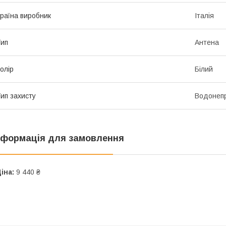
раїна виробник
Італія
ип
Антена
олір
Білий
ип захисту
Водонепр
нформація для замовлення
іна:
9 440 ₴