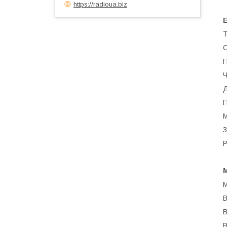
https://radioua.biz
Е
Т
С
П
Ч
Д
П
М
З
Р
М
М
В
В
В