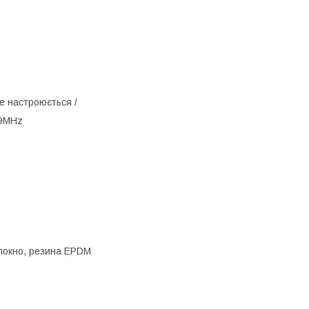
е настроюється /
69MHz
олокно, резина EPDM