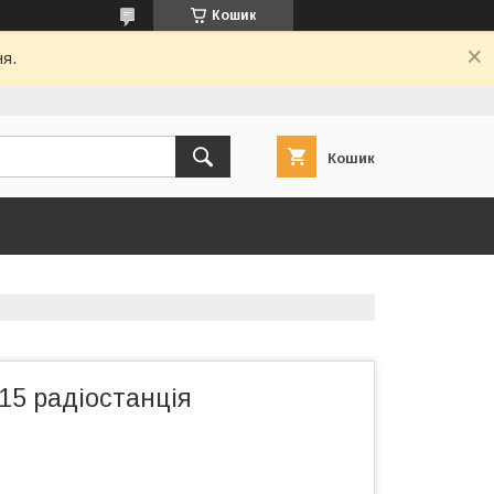
Кошик
ня.
Кошик
5 радіостанція