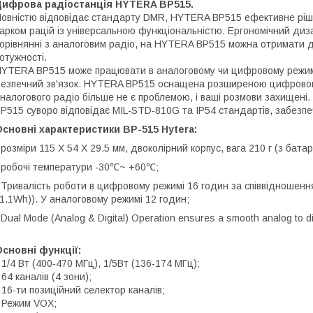
Цифрова радіостанція HYTERA BP515.
овністю відповідає стандарту DMR, HYTERA BP515 ефективне ріше
арком рацій із універсальною функціональністю. Ергономічний диза
орівнянні з аналоговим радіо, на HYTERA BP515 можна отримати до
отужності.
YTERA BP515 може працювати в аналоговому чи цифровому режи
езпечний зв'язок. HYTERA BP515 оснащена розширеною цифрово
налогового радіо більше не є проблемою, і ваші розмови захищені.
P515 суворо відповідає MIL-STD-810G та IP54 стандартів, забезпе
сновні характеристики BP-515 Hytera:
 розміри 115 X 54 X 29.5 мм, двоколірний корпус, вага 210 г (з бат
 робочі температури -30℃~ +60℃;
 Тривалість роботи в цифровому режимі 16 годин за співвідношенн
1.1Wh)). У аналоговому режимі 12 годин;
 Dual Mode (Analog & Digital) Operation ensures a smooth analog to dig
сновні функції:
 1/4 Вт (400-470 МГц), 1/5Вт (136-174 МГц);
 64 каналів (4 зони);
 16-ти позиційний селектор каналів;
 Режим VOX;