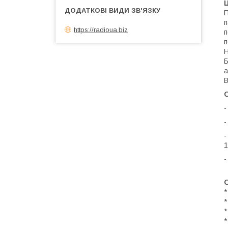
П
п
https://radioua.biz
п
п
H
Б
а
B
О
-
-
-
1
-
О
*
*
*
*