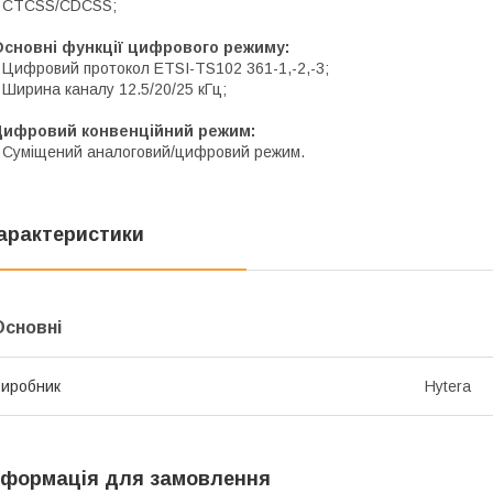
* CTCSS/CDCSS;
Основні функції цифрового режиму:
 Цифровий протокол ETSI-TS102 361-1,-2,-3;
 Ширина каналу 12.5/20/25 кГц;
Цифровий конвенційний режим:
 Суміщений аналоговий/цифровий режим.
арактеристики
Основні
иробник
Hytera
нформація для замовлення