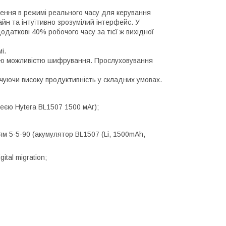
ння в режимі реального часу для керування
йн та інтуїтивно зрозумілий інтерфейс. У
даткові 40% робочого часу за тієї ж вихідної
мі.
ю можливістю шифрування. Прослуховування
чуючи високу продуктивність у складних умовах.
ареєю Hytera BL1507 1500 мАг);
ям 5-5-90 (акумулятор BL1507 (Li, 1500mAh,
ital migration;