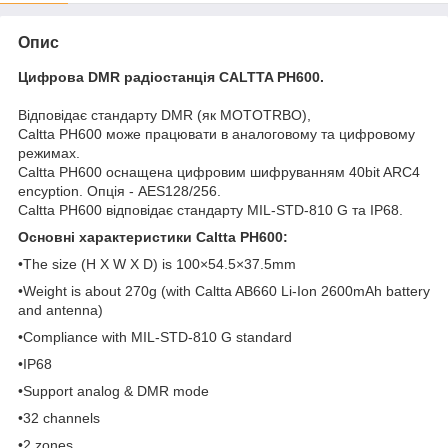
Опис
Цифрова DMR радіостанція CALTTA PH600.
Відповідає стандарту DMR (як MOTOTRBO),
Caltta PH600 може працювати в аналоговому та цифровому
режимах.
Caltta PH600 оснащена цифровим шифруванням 40bit ARC4
encyption. Опція - AES128/256.
Caltta PH600 відповідає стандарту MIL-STD-810 G та IP68.
Основні характеристики Caltta PH600:
•The size (H X W X D) is 100×54.5×37.5mm
•Weight is about 270g (with Caltta AB660 Li-Ion 2600mAh battery
and antenna)
•Compliance with MIL-STD-810 G standard
•IP68
•Support analog & DMR mode
•32 channels
•2 zones