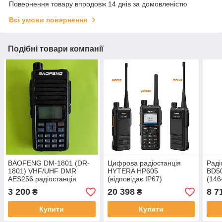
Повернення товару впродовж 14 днів за домовленістю
Всі умови повернення
Подібні товари компанії
BAOFENG DM-1801 (DR-
Цифрова радіостанція
Раді
1801) VHF/UHF DMR
HYTERA HP605
BD5
AES256 радіостанція
(відповідає IP67)
(146
носима
400-
3 200
20 398
8 7
₴
₴
Купити
Купити