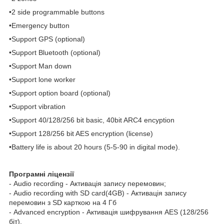
•2 side programmable buttons
•Emergency button
•Support GPS (optional)
•Support Bluetooth (optional)
•Support Man down
•Support lone worker
•Support option board (optional)
•Support vibration
•Support 40/128/256 bit basic, 40bit ARC4 encyption
•Support 128/256 bit AES encryption (license)
•Battery life is about 20 hours (5-5-90 in digital mode).
Програмні ліцензії
- Audio recording - Активація запису перемовин;
- Audio recording with SD card(4GB) - Активація запису
перемовин з SD карткою на 4 Гб
- Advanced encryption - Активація шифрування AES (128/256
біт).