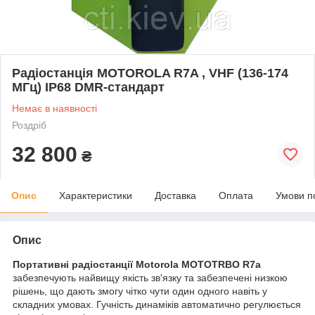
Радіостанція MOTOROLA R7A , VHF (136-174
МГц) IP68 DMR-стандарт
Немає в наявності
Роздріб
32 800
₴
Опис
Характеристики
Доставка
Оплата
Умови п
Опис
Портативні радіостанції Motorola MOTOTRBO R7a
забезпечують найвищу якість зв'язку та забезпечені низкою
рішень, що дають змогу чітко чути один одного навіть у
складних умовах. Гучність динаміків автоматично регулюється