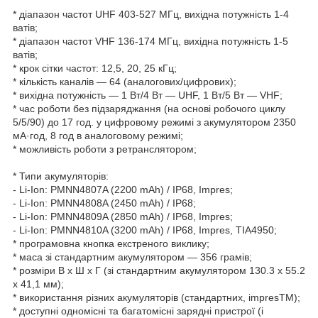
* діапазон частот UHF 403-527 МГц, вихідна потужність 1-4
ватів;
* діапазон частот VHF 136-174 МГц, вихідна потужність 1-5
ватів;
* крок сітки частот: 12,5, 20, 25 кГц;
* кількість каналів — 64 (аналогових/цифрових);
* вихідна потужність — 1 Вт/4 Вт — UHF, 1 Вт/5 Вт — VHF;
* час роботи без підзаряджання (на основі робочого циклу
5/5/90) до 17 год. у цифровому режимі з акумулятором 2350
мА·год, 8 год в аналоговому режимі;
* можливість роботи з ретранслятором;
* Типи акумуляторів:
- Li-Ion: PMNN4807A (2200 mAh) / IP68, Impres;
- Li-Ion: PMNN4808A (2450 mAh) / IP68;
- Li-Ion: PMNN4809A (2850 mAh) / IP68, Impres;
- Li-Ion: PMNN4810A (3200 mAh) / IP68, Impres, TIA4950;
* програмовна кнопка екстреного виклику;
* маса зі стандартним акумулятором — 356 грамів;
* розміри В х Ш х Г (зі стандартним акумулятором 130.3 x 55.2
x 41,1 мм);
* використання різних акумуляторів (стандартних, impresTM);
* доступні одномісні та багатомісні зарядні пристрої (і