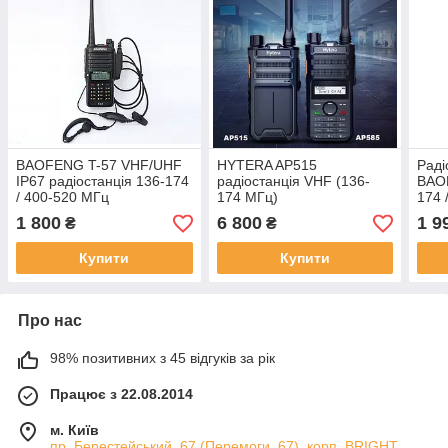
BAOFENG T-57 VHF/UHF
HYTERA AP515
Раді
IP67 радіостанція 136-174
радіостанція VHF (136-
BAO
/ 400-520 МГц
174 МГц)
174 
1 800
6 800
1 9
₴
₴
Купити
Купити
Про нас
98% позитивних з 45 відгуків за рік
Працює з 22.08.2014
м. Київ
пр. Берестейський, 67 (Перемоги, 67), корп. ВRIGHT,