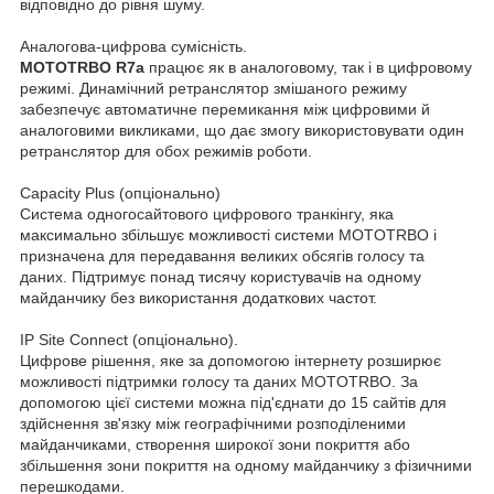
відповідно до рівня шуму.
Аналогова-цифрова сумісність.
MOTOTRBO R7a
працює як в аналоговому, так і в цифровому
режимі. Динамічний ретранслятор змішаного режиму
забезпечує автоматичне перемикання між цифровими й
аналоговими викликами, що дає змогу використовувати один
ретранслятор для обох режимів роботи.
Capacity Plus (опціонально)
Система одногосайтового цифрового транкінгу, яка
максимально збільшує можливості системи MOTOTRBO і
призначена для передавання великих обсягів голосу та
даних. Підтримує понад тисячу користувачів на одному
майданчику без використання додаткових частот.
IP Site Connect (опціонально).
Цифрове рішення, яке за допомогою інтернету розширює
можливості підтримки голосу та даних MOTOTRBO. За
допомогою цієї системи можна під'єднати до 15 сайтів для
здійснення зв'язку між географічними розподіленими
майданчиками, створення широкої зони покриття або
збільшення зони покриття на одному майданчику з фізичними
перешкодами.