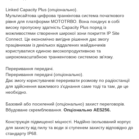
Linked Capacity Plus (опціонально).
Мультисайтова цифрова транкінгова система початкового
рівня для платформи MOTOTRBO. Вона поєднує в собі
високу пропускну здатність Capacity Plus поряд із
можливостями створення широкої зони покриття IP Site
Connect. Це економічно вигідне рішення дає змогу
працівникам із декількох віддалених майданчиків
користуватися єдиною високопродуктивною та
широкомасштабною транкенговою системою зв'язку.
Переривання передачі.
Переривання передачі (опціонально).
Дає змогу користувачеві переривати розмову по радіостанції
для здійснення важливого з'єднання саме тоді та там, де це
необхідно.
Базовий або посилений (опціонально) захист переговорів.
Вбудоване скремблювання.
Опціонально AES256.
Конструкція підвищеної міцності. Надійно ізольований корпус
для захисту від пилу та води зі ступенем захисту відповідно до
стандарту IP68.