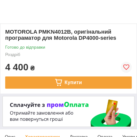
MOTOROLA PMKN4012B, оригінальний
програматор для Motorola DP4000-series
Готово до відправки
Роздріб
4 400
₴
Купити
Опис
Характеристики
Доставка
Оплата
Умови 