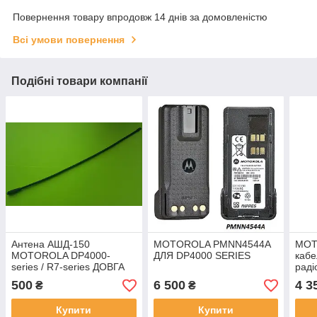
Повернення товару впродовж 14 днів за домовленістю
Всі умови повернення
Подібні товари компанії
Антена АШД-150
MOTOROLA PMNN4544A
MOT
MOTOROLA DP4000-
ДЛЯ DP4000 SERIES
кабе
series / R7-series ДОВГА
раді
47 СМ (ТРОС)
R7a
500
6 500
4 3
₴
₴
Купити
Купити